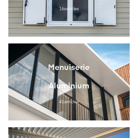
16
articles
Menuiserie
Aluminium
41
articles