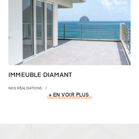
‹
›
IMMEUBLE DIAMANT
NOS RÉALISATIONS
N
+ EN VOIR PLUS