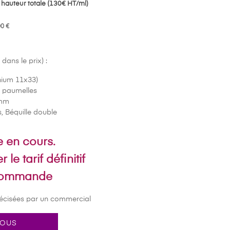
hauteur totale (130€ HT/ml)
00 €
dans le prix) :
nium 11x33)
2 paumelles
0mm
s, Béquille double
re en cours.
le tarif définitif
 commande
récisées par un commercial
NOUS