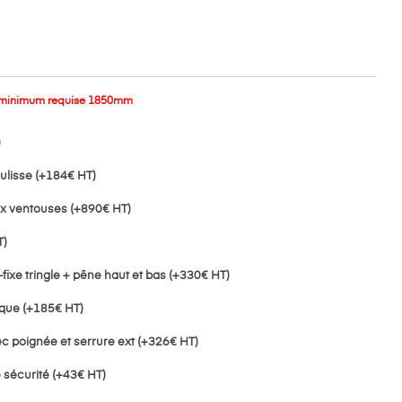
 minimum requise 1850mm
)
ulisse (+184€ HT)
 ventouses (+890€ HT)
T)
xe tringle + pêne haut et bas (+330€ HT)
ique (+185€ HT)
c poignée et serrure ext (+326€ HT)
 sécurité (+43€ HT)